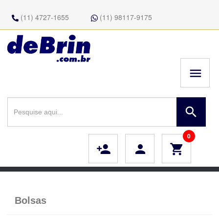
(11) 4727-1655
(11) 98117-9175
menu
search
0
person_add
person
shopping_cart
Bolsas