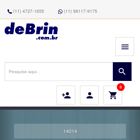
(11) 4727-1655
(11) 98117-9175
menu
search
0
person_add
person
shopping_cart
14014