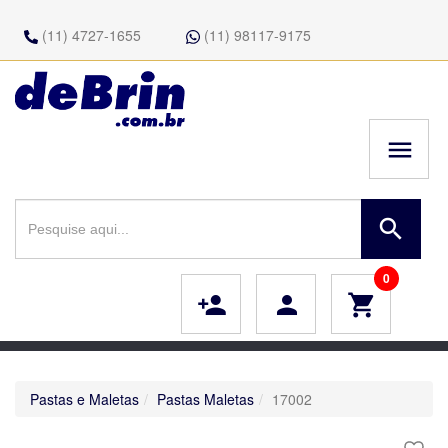
(11) 4727-1655
(11) 98117-9175
menu
search
0
person_add
person
shopping_cart
Pastas e Maletas
Pastas Maletas
17002