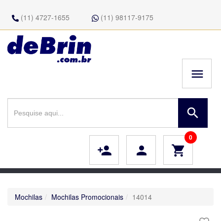
(11) 4727-1655
(11) 98117-9175
menu
search
0
person_add
person
shopping_cart
Mochilas
Mochilas Promocionais
14014